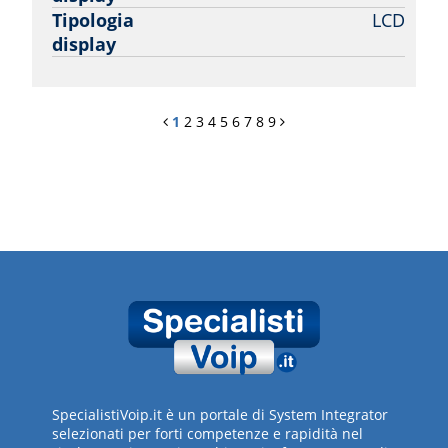
Tipologia
LCD
display
1
2
3
4
5
6
7
8
9
SpecialistiVoip.it è un portale di System Integrator
selezionati per forti competenze e rapidità nel