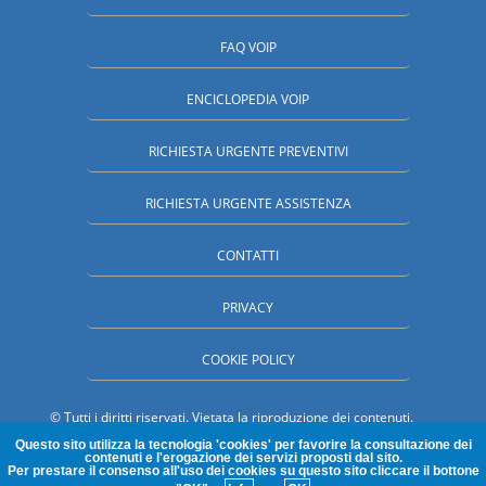
FAQ VOIP
ENCICLOPEDIA VOIP
RICHIESTA URGENTE PREVENTIVI
RICHIESTA URGENTE ASSISTENZA
CONTATTI
PRIVACY
COOKIE POLICY
© Tutti i diritti riservati. Vietata la riproduzione dei contenuti.
SpecialistiVoip.it è una proprieta' MC Partner Srl - Paderno Dugnano
Questo sito utilizza la tecnologia 'cookies' per favorire la consultazione dei
(MI) P.Iva : 03585430964 . nr REA : 1685516 - Cap.Sociale I.V.
contenuti e l'erogazione dei servizi proposti dal sito.
30.000,00
euro
Per prestare il consenso all'uso dei cookies su questo sito cliccare il bottone