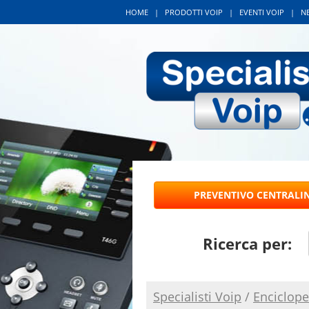
HOME
|
PRODOTTI VOIP
|
EVENTI VOIP
|
N
Ricerca per:
Specialisti Voip
/
Enciclope