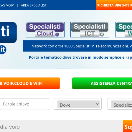
EWS VOIP
|
AREA SPECIALISTI
RICHIESTA URGENTE 
Network con oltre 1000 Specialisti in Telecomunicazioni, 
Portale tematico dove trovare in modo semplice e rapido
dia voip
Su