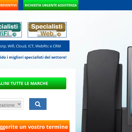
PREVENTIVI
RICHIESTA URGENTE ASSISTENZA
VoIp, Wifi, Cloud, ICT, WebRtc e CRM
 i migliori specialisti del settore!
ggerite un vostro termine