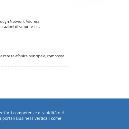
hrough Network Address
cazioni di scoprire la ...
a rete telefonica principale, composta
per forti competenze e rapidità nel
i portali Business verticali come