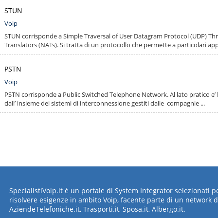
STUN
Voip
STUN corrisponde a Simple Traversal of User Datagram Protocol (UDP) T
Translators (NATs). Si tratta di un protocollo che permette a particolari appli
PSTN
Voip
PSTN corrisponde a Public Switched Telephone Network. Al lato pratico e’ l
dall’ insieme dei sistemi di interconnessione gestiti dalle compagnie ...
SpecialistiVoip.it è un portale di System Integrator selezionati 
risolvere esigenze in ambito Voip, facente parte di un network d
AziendeTelefoniche.it, Trasporti.it, Sposa.it, Albergo.it.