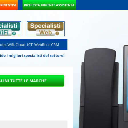
PREVENTIVI
RICHIESTA URGENTE ASSISTENZA
VoIp, Wifi, Cloud, ICT, WebRtc e CRM
 i migliori specialisti del settore!