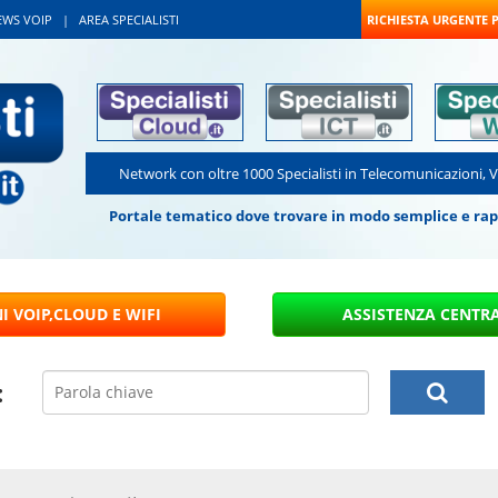
EWS VOIP
|
AREA SPECIALISTI
RICHIESTA URGENTE 
Network con oltre 1000 Specialisti in Telecomunicazioni, 
Portale tematico dove trovare in modo semplice e rapido
: