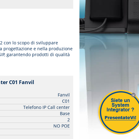
02 con lo scopo di sviluppare
lla progettazione e nella produzione
IP, garantendo prodotti di qualità
nter C01 Fanvil
| Fanvil
Fanvil
C01
X
Telefono IP Call center
Base
2
NO POE