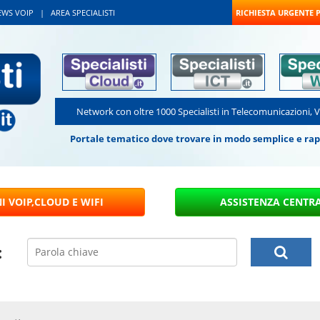
EWS VOIP
|
AREA SPECIALISTI
RICHIESTA URGENTE 
Network con oltre 1000 Specialisti in Telecomunicazioni, 
Portale tematico dove trovare in modo semplice e rapido
: