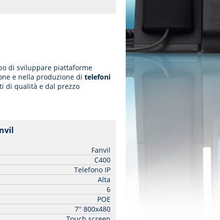
opo di sviluppare piattaforme
zione e nella produzione di
telefoni
 di qualità e dal prezzo
nvil
| Fanvil
Fanvil
C400
Telefono IP
Alta
6
POE
7'' 800x480
Touch screen