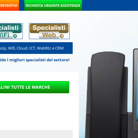
PREVENTIVI
RICHIESTA URGENTE ASSISTENZA
VoIp, Wifi, Cloud, ICT, WebRtc e CRM
 i migliori specialisti del settore!