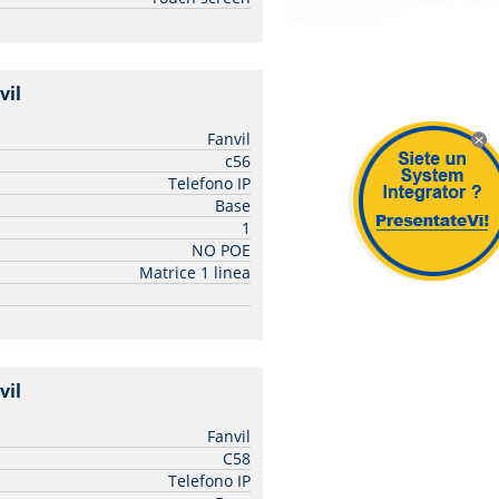
vil
| Fanvil
Fanvil
c56
Telefono IP
X
Base
1
NO POE
Matrice 1 linea
vil
| Fanvil
Fanvil
C58
Telefono IP